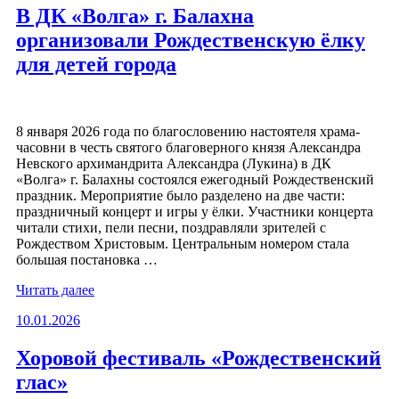
благочиния
В ДК «Волга» г. Балахна
прошла
организовали Рождественскую ёлку
благотворительная
Рождественская
для детей города
ёлка»
8 января 2026 года по благословению настоятеля храма-
часовни в честь святого благоверного князя Александра
Невского архимандрита Александра (Лукина) в ДК
«Волга» г. Балахны состоялся ежегодный Рождественский
праздник. Мероприятие было разделено на две части:
праздничный концерт и игры у ёлки. Участники концерта
читали стихи, пели песни, поздравляли зрителей с
Рождеством Христовым. Центральным номером стала
большая постановка …
«В
Читать далее
ДК
Опубликовано
10.01.2026
«Волга»
г.
Балахна
Хоровой фестиваль «Рождественский
организовали
глас»
Рождественскую