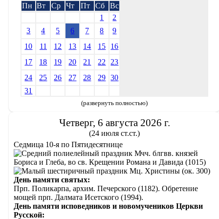
Пн
Вт
Ср
Чт
Пт
Сб
Вс
1
2
3
4
5
6
7
8
9
10
11
12
13
14
15
16
17
18
19
20
21
22
23
24
25
26
27
28
29
30
31
(развернуть полностью)
Четверг, 6 августа 2026 г.
(24 июля ст.ст.)
Седмица 10-я по Пятидесятнице
Мчч. блгвв. князей
Бориса и Глеба, во св. Крещении Романа и Давида (1015)
Мц. Христины (ок. 300)
День памяти святых:
Прп. Поликарпа, архим. Печерского (1182). Обретение
мощей прп. Далмата Исетского (1994).
День памяти исповедников и новомучеников Церкви
Русской: