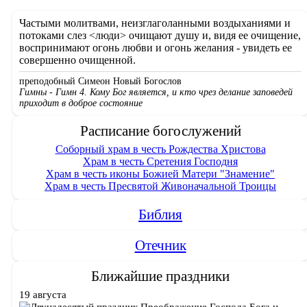
ёлку
для
Частыми молитвами, неизглаголанными воздыханиями и
детей
потоками слез <люди> очищают душу и, видя ее очищение,
города»
воспринимают огонь любви и огонь желания - увидеть ее
совершенно очищенной.
преподобный Симеон Новый Богослов
Гимны - Гимн 4. Кому Бог является, и кто чрез делание заповедей
приходит в доброе состояние
Расписание богослужений
Соборный храм в честь Рождества Христова
Храм в честь Сретения Господня
Храм в честь иконы Божией Матери "Знамение"
Храм в честь Пресвятой Живоначальной Троицы
Библия
Отечник
Ближайшие праздники
19 августа