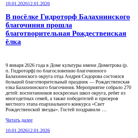
Опубликовано
10.01.2026
12.01.2026
школы
при
Спасской
В посёлке Гидроторф Балахнинского
церкви
благочиния прошла
посетили
Свято-
благотворительная Рождественская
Троицкий
ёлка
Серафимо-
Дивеевский
монастырь»
9 января 2026 года в Доме культуры имени Димитрова (р.
п. Гидроторф) по благословению благочинного
Балахнинского округа отца Андрея Сидорова состоялся
большой благотворительный праздник — Рождественская
елка Балахнинского благочиния. Мероприятие собрало 270
детей: воспитанников воскресных школ округа, ребят из
многодетных семей, а также победителей и призеров
местного этапа епархиального конкурса «Свет
Рождественской звезды». Гостей поздравили …
«В
Читать далее
посёлке
Опубликовано
10.01.2026
12.01.2026
Гидроторф
Балахнинского