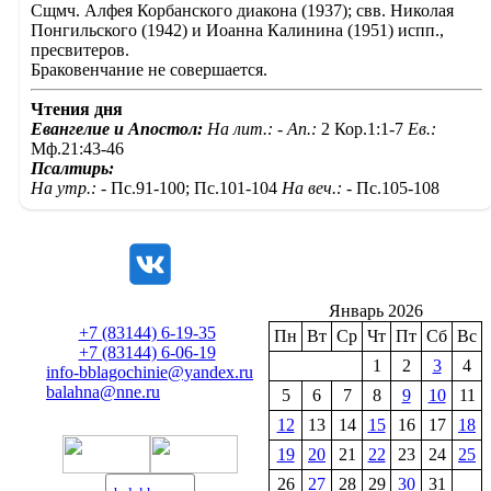
Сщмч. Алфея Корбанского диакона (1937); свв. Николая
Понгильского (1942) и Иоанна Калинина (1951) испп.,
пресвитеров.
Браковенчание не совершается.
Чтения дня
Евангелие и Апостол:
На лит.: -
Ап.:
2 Кор.1:1-7
Ев.:
Мф.21:43-46
Псалтирь:
На утр.: -
Пс.91-100; Пс.101-104
На веч.: -
Пс.105-108
Январь 2026
+7 (83144) 6-19-35
Пн
Вт
Ср
Чт
Пт
Сб
Вс
+7 (83144) 6-06-19
1
2
3
4
info-bblagochinie@yandex.ru
balahna@nne.ru
5
6
7
8
9
10
11
12
13
14
15
16
17
18
19
20
21
22
23
24
25
26
27
28
29
30
31