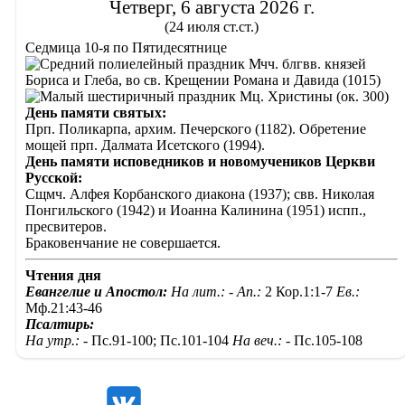
Четверг, 6 августа 2026 г.
(24 июля ст.ст.)
Седмица 10-я по Пятидесятнице
Мчч. блгвв. князей
Бориса и Глеба, во св. Крещении Романа и Давида (1015)
Мц. Христины (ок. 300)
День памяти святых:
Прп. Поликарпа, архим. Печерского (1182). Обретение
мощей прп. Далмата Исетского (1994).
День памяти исповедников и новомучеников Церкви
Русской:
Сщмч. Алфея Корбанского диакона (1937); свв. Николая
Понгильского (1942) и Иоанна Калинина (1951) испп.,
пресвитеров.
Браковенчание не совершается.
Чтения дня
Евангелие и Апостол:
На лит.: -
Ап.:
2 Кор.1:1-7
Ев.:
Мф.21:43-46
Псалтирь:
На утр.: -
Пс.91-100; Пс.101-104
На веч.: -
Пс.105-108