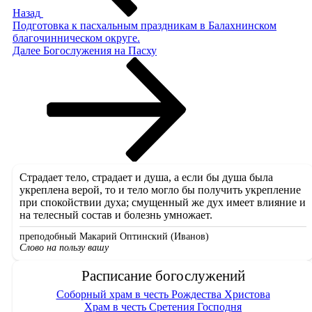
Назад
Подготовка к пасхальным праздникам в Балахнинском
благочинническом округе.
Следующая
Далее
Богослужения на Пасху
запись
Страдает тело, страдает и душа, а если бы душа была
укреплена верой, то и тело могло бы получить укрепление
при спокойствии духа; смущенный же дух имеет влияние и
на телесный состав и болезнь умножает.
преподобный Макарий Оптинский (Иванов)
Слово на пользу вашу
Расписание богослужений
Соборный храм в честь Рождества Христова
Храм в честь Сретения Господня