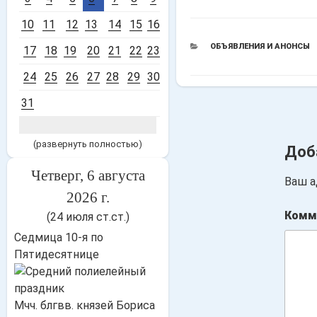
10
11
12
13
14
15
16
РУБРИКИ
ОБЪЯВЛЕНИЯ И АНОНСЫ
17
18
19
20
21
22
23
24
25
26
27
28
29
30
31
(развернуть полностью)
Доб
Четверг, 6 августа
Ваш а
2026 г.
Комм
(24 июля ст.ст.)
Седмица 10-я по
Пятидесятнице
Мчч. блгвв. князей Бориса