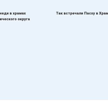
неди в храмах
Так встречали Пасху в Хра
ического округа