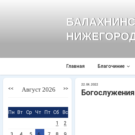
Перейти
к
БАЛАХНИНС
содержимому
НИЖЕГОРОД
Главная
Благочиние
ОПУБЛИКОВАНО
22.04.2022
<<
>>
Август 2026
Богослужения
Пн
Вт
Ср
Чт
Пт
Сб
Вс
1
2
3
4
5
6
7
8
9