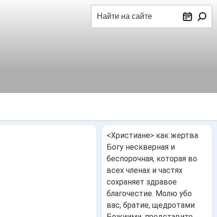
Поиск
<Христиане> как жертва
Богу нескверная и
беспорочная, которая во
всех членах и частях
сохраняет здравое
благочестие. Молю убо
вас, братие, щедротами
Божиими, представите