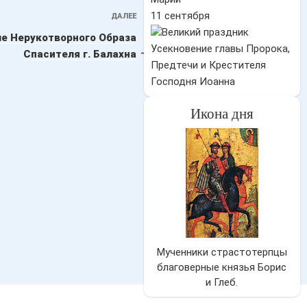
11 сентября
ДАЛЕЕ
Следующая
запись
ме Нерукотворного Образа
Усекновение главы Пророка,
Спасителя г. Балахна
Предтечи и Крестителя
Господня Иоанна
Икона дня
Мученники страстотерпцы
благоверные князья Борис
и Глеб.