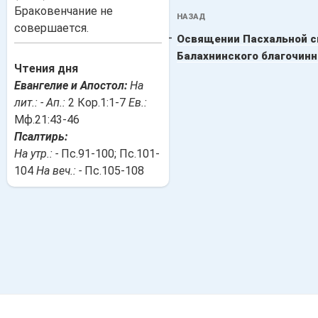
Навигация
Браковенчание не
Предыдущая
НАЗАД
по
совершается.
запись:
Освящении Пасхальной с
записям
Балахнинского благочинн
Чтения дня
Евангелие и Апостол:
На
лит.: -
Ап.:
2 Кор.1:1-7
Ев.:
Мф.21:43-46
Псалтирь:
На утр.: -
Пс.91-100; Пс.101-
104
На веч.: -
Пс.105-108