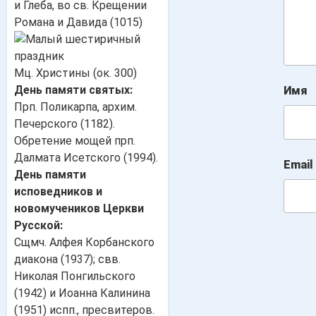
и Глеба, во св. Крещении
Романа и Давида (1015)
Мц. Христины (ок. 300)
День памяти святых:
Имя
Прп. Поликарпа, архим.
Печерского (1182).
Обретение мощей прп.
Далмата Исетского (1994).
Email
День памяти
исповедников и
новомучеников Церкви
Русской:
Сщмч. Алфея Корбанского
диакона (1937); свв.
Николая Понгильского
(1942) и Иоанна Калинина
(1951) испп., пресвитеров.